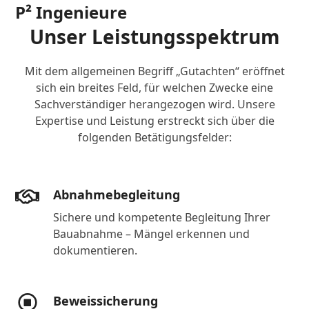
Open
Close
Skip
P² Ingenieure
to
mobile
mobile
Unser Leistungsspektrum
content
menu
menu
Mit dem allgemeinen Begriff „Gutachten“ eröffnet
sich ein breites Feld, für welchen Zwecke eine
Sachverständiger herangezogen wird. Unsere
Expertise und Leistung erstreckt sich über die
folgenden Betätigungsfelder:
Abnahmebegleitung
Sichere und kompetente Begleitung Ihrer
Bauabnahme – Mängel erkennen und
dokumentieren.
Beweissicherung