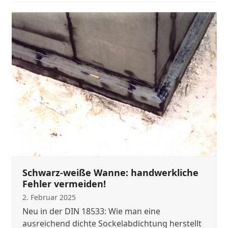
Use
the
left
and
right
arrow
keys
to
access
the
carousel
navigation
buttons
Schwarz-weiße Wanne: handwerkliche
Fehler vermeiden!
2. Februar 2025
Neu in der DIN 18533: Wie man eine
ausreichend dichte Sockelabdichtung herstellt