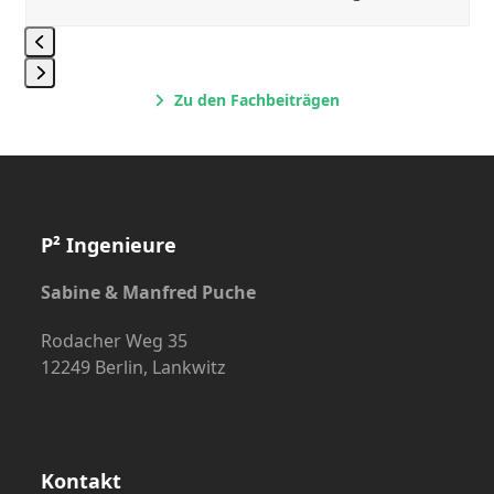
Press
Zu den Fachbeiträgen
escape
to
go
to
the
P² Ingenieure
first
slide
Sabine & Manfred Puche
Rodacher Weg 35
12249 Berlin, Lankwitz
Kontakt