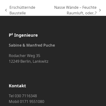
Erschütternde
Nasse Wände – Feuchte
vorheriger
Nächster
Baustelle
Raumluft, oder..?
Beitrag:
Beitrag:
P² Ingenieure
Sabine & Manfred Puche
Rodacher Weg 35
12249 Berlin, Lankwitz
Kontakt
Tel 030 7116348
Mobil 0171 9551080