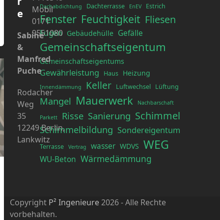
r
Dachterrasse
Estrich
Dachabdichtung
EnEV
Mobil
e
Fenster
Feuchtigkeit
Fliesen
0171
9551080
Fugen
Gefälle
Gebäudehülle
Sabine
Gemeinschaftseigentum
&
Manfred
Gemeinschaftseigentums
Puche
Gewährleistung
Heizung
Haus
Keller
Luftwechsel
Lüftung
Innendämmung
Rodacher
Mauerwerk
Mangel
Weg
Nachbarschaft
Schimmel
Risse
Sanierung
35
Parkett
12249 Berlin,
Schimmelbildung
Sondereigentum
Lankwitz
WEG
wasser
WDVS
Terrasse
Vertrag
Wärmedämmung
WU-Beton
Copyright
P² Ingenieure
2026 - Alle Rechte
vorbehalten.