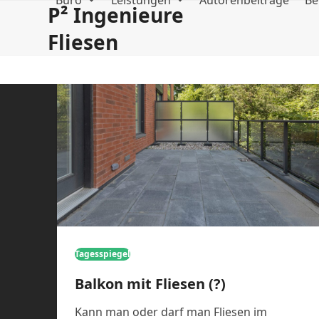
Büro
Leistungen
Autorenbeiträge
Be
Skip
P² Ingenieure
to
Fliesen
content
Tagesspiegel
Balkon mit Fliesen (?)
Kann man oder darf man Fliesen im