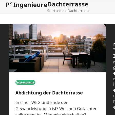
Dachterrasse
Open
Close
Skip
P² Ingenieure
to
Startseite
»
Dachterrasse
mobile
mobile
content
menu
menu
²
I
Tagesspiegel
i
Abdichtung der Dachterrasse
In einer WEG und Ende der
Gewährleistungsfrist? Welchen Gutachter
sollte man bei Mängeln einschalten?