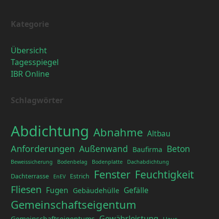
Kategorie
Übersicht
Tagesspiegel
IBR Online
Schlagwörter
Abdichtung
Abnahme
Altbau
Anforderungen
Außenwand
Beton
Baufirma
Beweissicherung
Bodenbelag
Bodenplatte
Dachabdichtung
Fenster
Feuchtigkeit
Dachterrasse
Estrich
EnEV
Fliesen
Fugen
Gefälle
Gebäudehülle
Gemeinschaftseigentum
Gewährleistung
Gemeinschaftseigentums