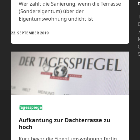
Wer zahlt die Sanierung, wenn die Terrasse
(Sondereigentum) über der
T
Eigentumswohnung undicht ist
22. SEPTEMBER 2019
Tagesspiegel
Aufkantung zur Dachterrasse zu
hoch
Kurz bevor die Eigentumswohnung fertig