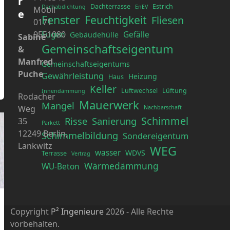
r
Dachterrasse
Estrich
Dachabdichtung
EnEV
Mobil
e
Fenster
Feuchtigkeit
Fliesen
0171
9551080
Fugen
Gefälle
Gebäudehülle
Sabine
Gemeinschaftseigentum
&
Manfred
Gemeinschaftseigentums
Puche
Gewährleistung
Heizung
Haus
Keller
Luftwechsel
Lüftung
Innendämmung
Rodacher
Mauerwerk
Mangel
Weg
Nachbarschaft
Schimmel
Risse
Sanierung
35
Parkett
12249 Berlin,
Schimmelbildung
Sondereigentum
Lankwitz
WEG
wasser
WDVS
Terrasse
Vertrag
Wärmedämmung
WU-Beton
Copyright
P² Ingenieure
2026 - Alle Rechte
vorbehalten.