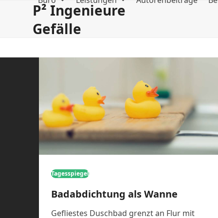
Büro
Leistungen
Autorenbeiträge
Be
Skip
P² Ingenieure
to
Gefälle
content
Tagesspiegel
Badabdichtung als Wanne
Gefliestes Duschbad grenzt an Flur mit