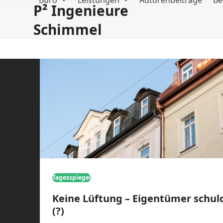
Büro
Leistungen
Autorenbeiträge
Be
Skip
P² Ingenieure
to
Schimmel
content
Tagesspiegel
Keine Lüftung – Eigentümer schul
(?)