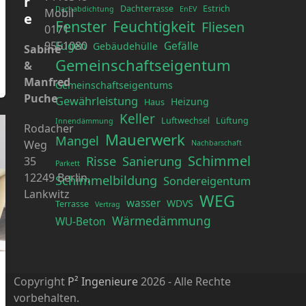
r
Dachterrasse
Estrich
Dachabdichtung
EnEV
Mobil
e
Fenster
Feuchtigkeit
Fliesen
0171
9551080
Fugen
Gefälle
Gebäudehülle
Sabine
Gemeinschaftseigentum
&
Manfred
Gemeinschaftseigentums
Puche
Gewährleistung
Heizung
Haus
Keller
Luftwechsel
Lüftung
Innendämmung
Rodacher
Mauerwerk
Mangel
Weg
Nachbarschaft
Schimmel
Risse
Sanierung
35
Parkett
12249 Berlin,
Schimmelbildung
Sondereigentum
Lankwitz
WEG
wasser
WDVS
Terrasse
Vertrag
Wärmedämmung
WU-Beton
Copyright
P² Ingenieure
2026 - Alle Rechte
vorbehalten.