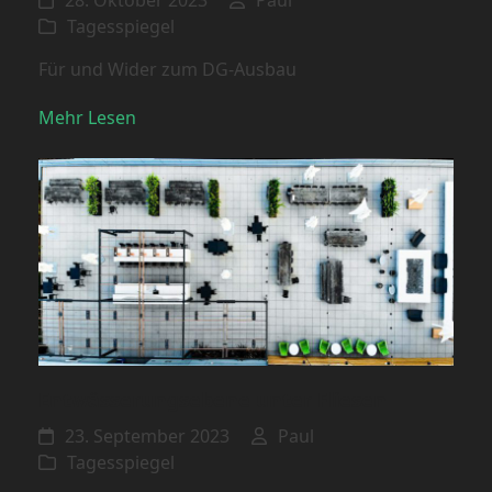
Tagesspiegel
Für und Wider zum DG-Ausbau
Mehr Lesen
Entwässerungsebene unter Fliesen
23. September 2023
Paul
Tagesspiegel