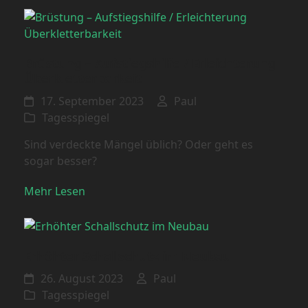
Brüstung – Aufstiegshilfe / Erleichterung
Überkletterbarkeit
17. September 2023
Paul
Tagesspiegel
Sind verdeckte Mängel üblich? Oder geht es
sogar besser?
Mehr Lesen
Erhöhter Schallschutz im Neubau
26. August 2023
Paul
Tagesspiegel