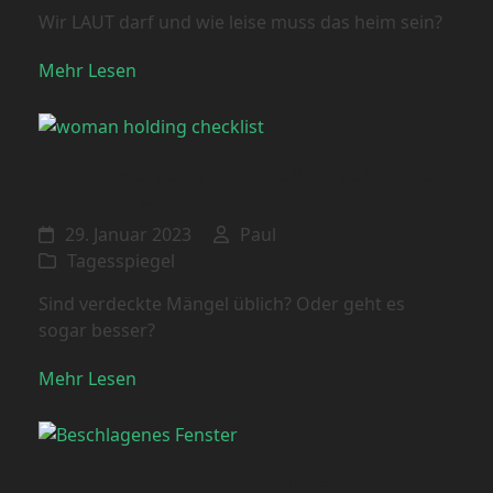
Wir LAUT darf und wie leise muss das heim sein?
Mehr Lesen
Warum werden nicht alle Mängel bei der
Abnahme entdeckt?
29. Januar 2023
Paul
Tagesspiegel
Sind verdeckte Mängel üblich? Oder geht es
sogar besser?
Mehr Lesen
Scheibe von außen beschlagen