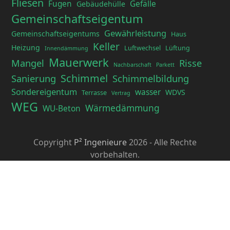
Fliesen
Fugen
Gefälle
Gebäudehülle
Gemeinschaftseigentum
Gewährleistung
Gemeinschaftseigentums
Haus
Keller
Heizung
Luftwechsel
Lüftung
Innendämmung
Mauerwerk
Mangel
Risse
Nachbarschaft
Parkett
Schimmel
Sanierung
Schimmelbildung
Sondereigentum
wasser
WDVS
Terrasse
Vertrag
WEG
Wärmedämmung
WU-Beton
Copyright
P² Ingenieure
2026 - Alle Rechte
vorbehalten.