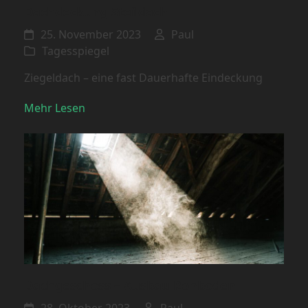
Dachdeckung Steildach
25. November 2023
Paul
Tagesspiegel
Ziegeldach – eine fast Dauerhafte Eindeckung
Mehr Lesen
Dachgeschoss – Ausbau Rohboden
28. Oktober 2023
Paul