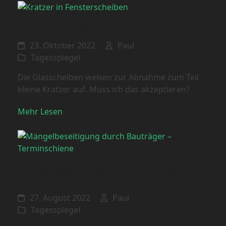
Kratzer in Fensterscheiben
23. Oktober 2022
Paul
Tagesspiegel
Die Glasscheiben weisen zur Abnahme zum Teil
kleine Kratzer auf. Muss ich das akzeptieren?
Mehr Lesen
Mängelbeseitigung durch Bauträger –
Terminschiene
27. August 2022
Paul
Tagesspiegel