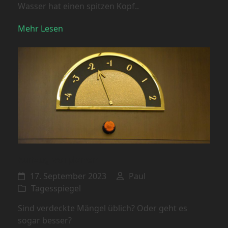
Wasser hat einen spitzen Kopf..
Mehr Lesen
Aufzug vorplanen
17. September 2023
Paul
Tagesspiegel
Sind verdeckte Mängel üblich? Oder geht es
sogar besser?