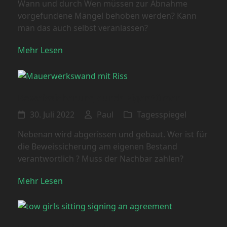
Wann und durch Wen müssen zur Abnahme
vorgefundene Mängel behoben werden? Kann
man das auch selbst veranlassen?
Mehr Lesen
Beweissicherung durch Eigentümer
30. Juli 2022
Paul
Tagesspiegel
Nebenan wird abgerissen und gebaut. Wer ist für
die Beweissicherung am eigenen Bestand
verantwortlich ? Muss der Nachbar zahlen?
Mehr Lesen