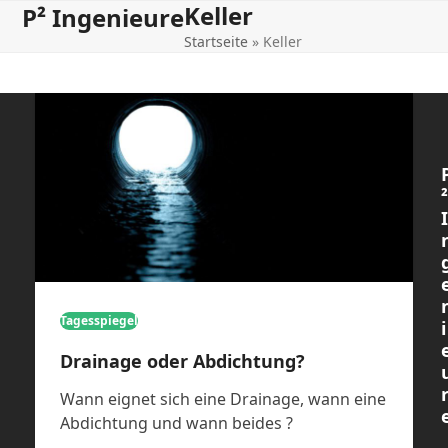
Keller
Open
Close
Skip
P² Ingenieure
to
Startseite
»
Keller
mobile
mobile
content
menu
menu
²
I
Tagesspiegel
i
Drainage oder Abdichtung?
Wann eignet sich eine Drainage, wann eine
Abdichtung und wann beides ?