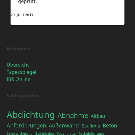
geprüft.
29. JULI 2017
Kategorie
Übersicht
Tagesspiegel
IBR Online
Schlagwörter
Abdichtung
Abnahme
Altbau
Anforderungen
Außenwand
Beton
Baufirma
Beweissicherung
Bodenbelag
Bodenplatte
Dachabdichtung