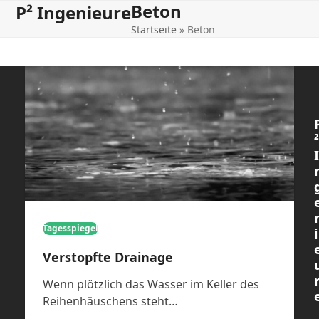
Beton
Open
Close
Skip
P² Ingenieure
to
Startseite
»
Beton
mobile
mobile
content
menu
menu
²
I
Tagesspiegel
i
Verstopfte Drainage
Wenn plötzlich das Wasser im Keller des
Reihenhäuschens steht…