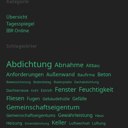
Kategorie
Übersicht
Tagesspiegel
IBR Online
Schlagwörter
Abdichtung
Abnahme
Altbau
Anforderungen
Außenwand
Beton
Baufirma
Beweissicherung
Bodenbelag
Bodenplatte
Dachabdichtung
Fenster
Feuchtigkeit
Dachterrasse
Estrich
EnEV
Fliesen
Fugen
Gefälle
Gebäudehülle
Gemeinschaftseigentum
Gewährleistung
Gemeinschaftseigentums
Haus
Keller
Heizung
Luftwechsel
Lüftung
Innendämmung