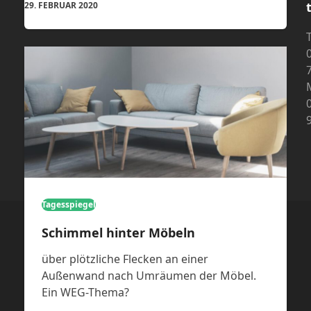
29. FEBRUAR 2020
T
Tagesspiegel
Schimmel hinter Möbeln
über plötzliche Flecken an einer
Außenwand nach Umräumen der Möbel.
Ein WEG-Thema?