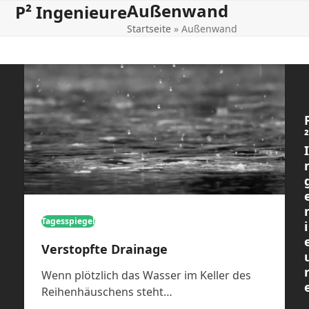
Außenwand
Open
Close
Skip
P² Ingenieure
to
Startseite
»
Außenwand
mobile
mobile
content
menu
menu
²
I
Tagesspiegel
i
Verstopfte Drainage
Wenn plötzlich das Wasser im Keller des
Reihenhäuschens steht…