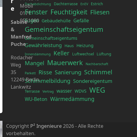
r
Dachterrasse
Estrich
Dachabdichtung
EnEV
Mobil
e
Fenster
Feuchtigkeit
Fliesen
0171
9551080
Fugen
Gefälle
Gebäudehülle
Sabine
Gemeinschaftseigentum
&
Manfred
Gemeinschaftseigentums
Puche
Gewährleistung
Heizung
Haus
Keller
Luftwechsel
Lüftung
Innendämmung
Rodacher
Mauerwerk
Mangel
Weg
Nachbarschaft
Schimmel
Risse
Sanierung
35
Parkett
12249 Berlin,
Schimmelbildung
Sondereigentum
Lankwitz
WEG
wasser
WDVS
Terrasse
Vertrag
Wärmedämmung
WU-Beton
Copyright
P² Ingenieure
2026 - Alle Rechte
vorbehalten.