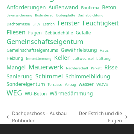
Anforderungen
Außenwand
Beton
Baufirma
Beweissicherung
Bodenbelag
Bodenplatte
Dachabdichtung
Fenster
Feuchtigkeit
Dachterrasse
Estrich
EnEV
Fliesen
Fugen
Gefälle
Gebäudehülle
Gemeinschaftseigentum
Gewährleistung
Gemeinschaftseigentums
Haus
Keller
Heizung
Luftwechsel
Lüftung
Innendämmung
Mauerwerk
Mangel
Risse
Nachbarschaft
Parkett
Schimmel
Sanierung
Schimmelbildung
Sondereigentum
wasser
WDVS
Terrasse
Vertrag
WEG
Wärmedämmung
WU-Beton
Dachgeschoss – Ausbau
Der Estrich und die
vorheriger
Nächster
Rohboden
Fugen
Beitrag:
Beitrag: