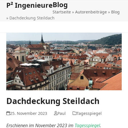
Blog
Open
Close
Skip
P² Ingenieure
to
Startseite
»
Autorenbeiträge
»
Blog
mobile
mobile
content
»
Dachdeckung Steildach
menu
menu
Dachdeckung Steildach
25. November 2023
Paul
Tagesspiegel
Erschienen im November 2023 im
Tagesspiegel
.