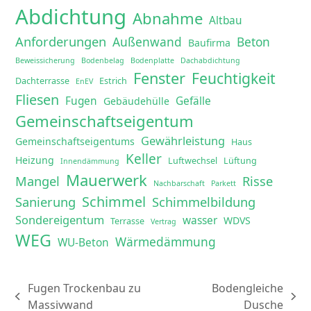
Abdichtung
Abnahme
Altbau
Anforderungen
Außenwand
Beton
Baufirma
Beweissicherung
Bodenbelag
Bodenplatte
Dachabdichtung
Fenster
Feuchtigkeit
Dachterrasse
Estrich
EnEV
Fliesen
Fugen
Gefälle
Gebäudehülle
Gemeinschaftseigentum
Gewährleistung
Gemeinschaftseigentums
Haus
Keller
Heizung
Luftwechsel
Lüftung
Innendämmung
Mauerwerk
Mangel
Risse
Nachbarschaft
Parkett
Schimmel
Sanierung
Schimmelbildung
Sondereigentum
wasser
WDVS
Terrasse
Vertrag
WEG
Wärmedämmung
WU-Beton
Fugen Trockenbau zu
Bodengleiche
vorheriger
Nächster
Massivwand
Dusche