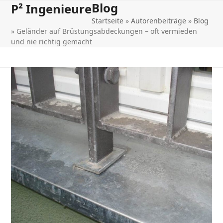
Blog
Open
Close
Skip
P² Ingenieure
to
Startseite
»
Autorenbeiträge
»
Blog
mobile
mobile
content
»
Geländer auf Brüstungsabdeckungen – oft vermieden
menu
menu
und nie richtig gemacht